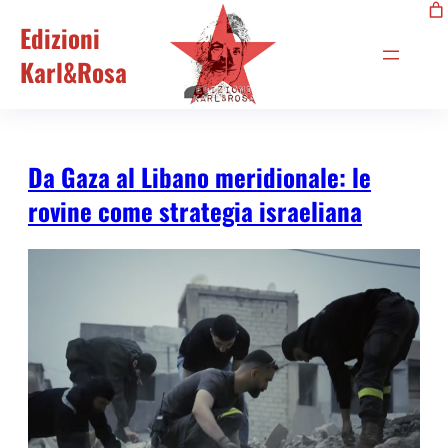
Edizioni
Karl&Rosa
Da Gaza al Libano meridionale: le
rovine come strategia israeliana