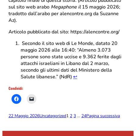
capitolo finale di questa storia. (Articolo pubblicato
sul sito web arabo
Megaphone il
15 maggio 2026;
tradotto dall’arabo per alencontre.org da Suzanne
Az).
Articolo pubblicato dal sito: https://alencontre.org/
Secondo il sito web di Le Monde, datato 20
maggio 2026 alle 16:40: “Almeno 3.073
persone sono state uccise e 9.362 ferite dagli
attacchi israeliani in Libano dal 2 marzo,
secondo gli ultimi dati del Ministero della
Salute libanese.” (NdR)
↩︎
Condividi:
22 Maggio 2026
Uncategorized
1
2
3
…
24
Pagina successiva