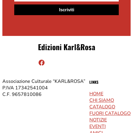
Iscriviti
Edizioni Karl&Rosa
Facebook
Associazione Culturale “KARL&ROSA”
LINKS
P.IVA 17342541004
HOME
C.F. 9657810086
CHI SIAMO
CATALOGO
FUORI CATALOGO
NOTIZIE
EVENTI
AMICI