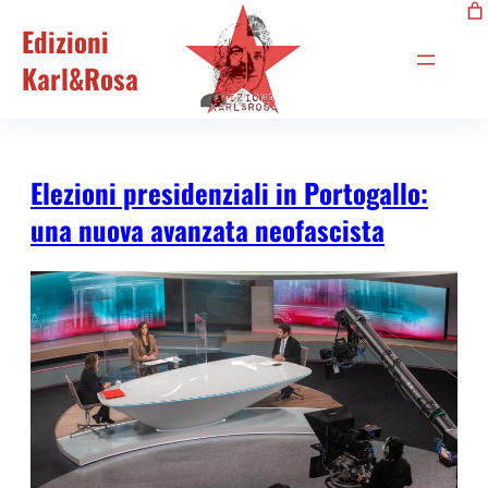
Edizioni
Karl&Rosa
Elezioni presidenziali in Portogallo:
una nuova avanzata neofascista