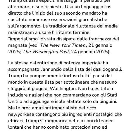
Trump utilizza espliciti messaggi imperialisti per
affermare le sue richieste. Usa un linguaggio così
diretto che l’inizio del suo secondo mandato ha
suscitato numerose osservazioni giornalistiche
sull’argomento. La tradizionale riluttanza dei media
mainstream a usare l’irritante termine
“imperialismo”
è
stata dissipata dalla franchezza del
magnate (vedi
The
New York Times
, 21 gennaio
2025;
The
Washington Post,
24 gennaio 2025).
La stessa ostentazione di potenza imperiale ha
accompagnato l’annuncio della lista dei dazi doganali.
Trump ha pomposamente incluso tutti i paesi del
mondo in questa lista per sottolineare che nessuno
sfuggirà al giogo di Washington. Non ha esitato a
includere nazioni che non commerciano con gli Stati
Uniti o ad aggiungere isole abitate solo da pinguini.
Ma le proclamazioni imperialiste del ricco
newyorkese contengono più ingredienti nostalgici che
efficaci. Trump si rammarica delle azioni di leader
lontani che hanno combinato protezionismo ed