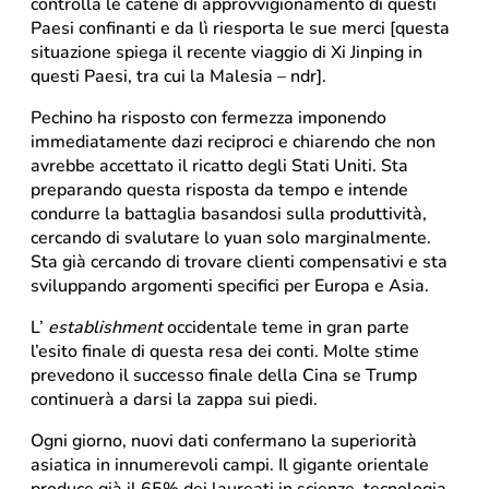
controlla le catene di approvvigionamento di questi
Paesi confinanti e da lì riesporta le sue merci [questa
situazione spiega il recente viaggio di Xi Jinping in
questi Paesi, tra cui la Malesia – ndr].
Pechino ha risposto con fermezza imponendo
immediatamente dazi reciproci e chiarendo che non
avrebbe accettato il ricatto degli Stati Uniti. Sta
preparando questa risposta da tempo e intende
condurre la battaglia basandosi sulla produttività,
cercando di svalutare lo yuan solo marginalmente.
Sta già cercando di trovare clienti compensativi e sta
sviluppando argomenti specifici per Europa e Asia.
L’
establishment
occidentale teme in gran parte
l’esito finale di questa resa dei conti. Molte stime
prevedono il successo finale della Cina se Trump
continuerà a darsi la zappa sui piedi.
Ogni giorno, nuovi dati confermano la superiorità
asiatica in innumerevoli campi. Il gigante orientale
produce già il 65% dei laureati in scienze, tecnologia,