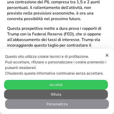
una contrazione del PIL compresa tra 1,5 e 2 punti
percentuali. Il rallentamento dell’attività, non
previsto nelle previsioni economiche, è ora una
concreta possibilità nel prossimo futuro.
Questa prospettiva mette a dura prova i rapporti di
Trump con la Federal Reserve (FED), che si oppone
all’abbassamento dei tassi di interesse. Trump sta
incoraggiando questo taglio per contrastare il
probabile calo della produzione, dei consumi e
✕
dell’occupazione. Il crollo del mercato innescato
Questo sito utilizza cookie tecnici e di profilazione.
dall’annuncio del suo programma protezionistico ha
Puoi accettare, rifiutare o personalizzare i cookie premendo i
esacerbato questo scenario desolante e le
pulsanti desiderati.
conseguenti controversie tra il presidente e i vertici
Chiudendo questa informativa continuerai senza accettare.
della FED (Jerome Powell).
Accetta
Trump continua anche la sua battaglia contro i settori
globalisti, che difendono gli interessi delle aziende e
Rifiuta
delle banche più internazionalizzate. L’élite di Davos è
Personalizza
screditata dai suoi fallimenti, ma attende l’occasione
per riprendere l’offensiva. Se i risultati della svolta