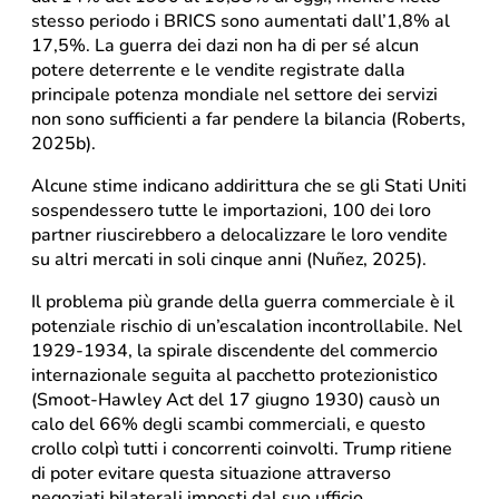
stesso periodo i BRICS sono aumentati dall’1,8% al
17,5%. La guerra dei dazi non ha di per sé alcun
potere deterrente e le vendite registrate dalla
principale potenza mondiale nel settore dei servizi
non sono sufficienti a far pendere la bilancia (Roberts,
2025b).
Alcune stime indicano addirittura che se gli Stati Uniti
sospendessero tutte le importazioni, 100 dei loro
partner riuscirebbero a delocalizzare le loro vendite
su altri mercati in soli cinque anni (Nuñez, 2025).
Il problema più grande della guerra commerciale è il
potenziale rischio di un’escalation incontrollabile. Nel
1929-1934, la spirale discendente del commercio
internazionale seguita al pacchetto protezionistico
(Smoot-Hawley Act del 17 giugno 1930) causò un
calo del 66% degli scambi commerciali, e questo
crollo colpì tutti i concorrenti coinvolti. Trump ritiene
di poter evitare questa situazione attraverso
negoziati bilaterali imposti dal suo ufficio.